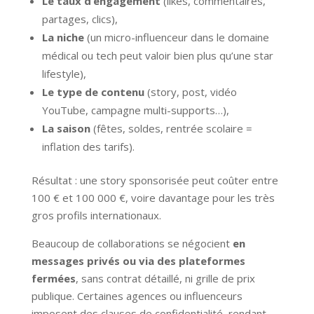
Le taux d’engagement
(likes, commentaires,
partages, clics),
La niche
(un micro-influenceur dans le domaine
médical ou tech peut valoir bien plus qu’une star
lifestyle),
Le type de contenu
(story, post, vidéo
YouTube, campagne multi-supports…),
La saison
(fêtes, soldes, rentrée scolaire =
inflation des tarifs).
Résultat : une story sponsorisée peut coûter entre
100 € et 100 000 €, voire davantage pour les très
gros profils internationaux.
Beaucoup de collaborations se négocient
en
messages privés ou via des plateformes
fermées
, sans contrat détaillé, ni grille de prix
publique. Certaines agences ou influenceurs
imposent des clauses de confidentialité, rendant